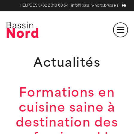
HELPDESK +32 2 318 60 54
|
info@bassin-nord.brussels
FR
Actualités
Formations en
cuisine saine à
destination des