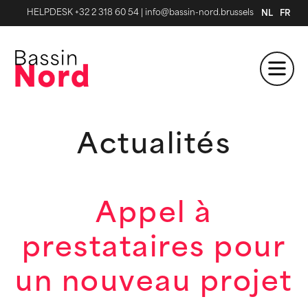
HELPDESK +32 2 318 60 54
|
info@bassin-nord.brussels
NL
FR
Actualités
Appel à
prestataires pour
un nouveau projet