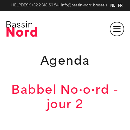
HELPDESK +32 2 318 60 54
|
info@bassin-nord.brussels
NL
FR
Agenda
Babbel No·o·rd -
jour 2