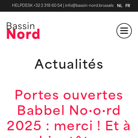
HELPDESK +32 2 318 60 54
|
info@bassin-nord.brussels
NL
FR
Actualités
Portes ouvertes
Babbel No·o·rd
2025 : merci ! Et à