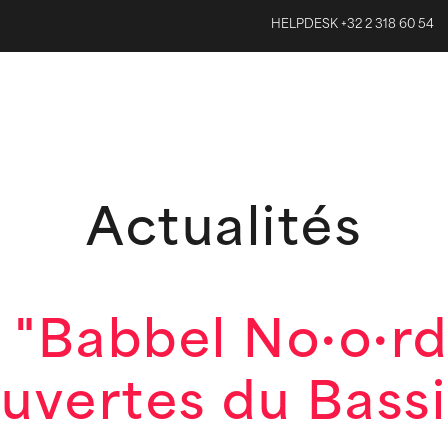
HELPDESK +32 2 318 60 54
Actualités
 "Babbel No·o·rd
uvertes du Bass