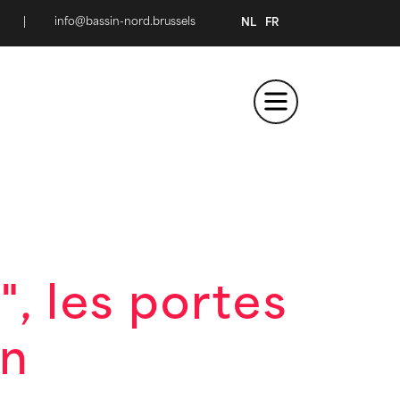
|
info@bassin-nord.brussels
NL
FR
", les portes
in