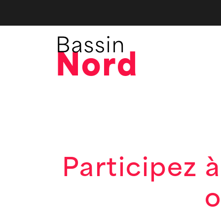
Participez à
o