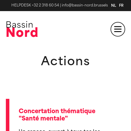
HELPDESK +32 2 318 60 54
|
info@bassin-nord.brussels
NL
FR
Actions
Concertation thématique
"Santé mentale"