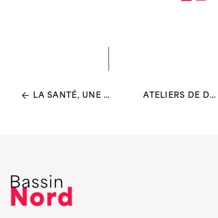
LA SANTÉ, UNE RESSOURCE POUR CHACUN·E ET L'AFFAIRE DE TOUT·ES ?
ATELIERS DE DANSE-THÉRAPIE POUR 18-25 ANS