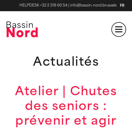
HELPDESK +32 2 318 60 54
|
info@bassin-nord.brussels
FR
Actualités
Atelier | Chutes
des seniors :
prévenir et agir