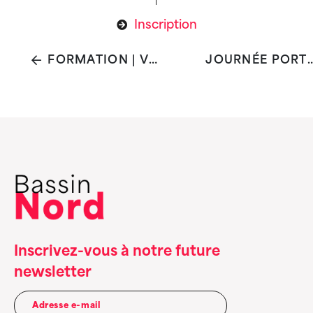
Inscription
FORMATION | VIH & IST : MISE À JOUR MÉDICALE
JOURNÉE PORTES OUVERTES
Inscrivez-vous à notre future
newsletter