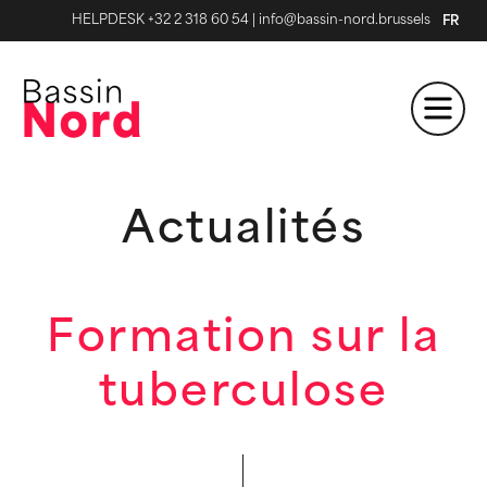
HELPDESK +32 2 318 60 54
|
info@bassin-nord.brussels
FR
Actualités
Formation sur la
tuberculose