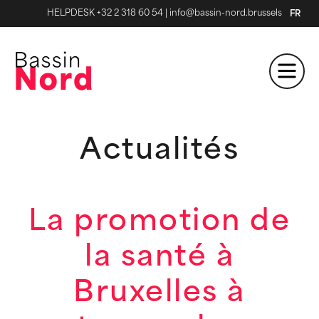
HELPDESK +32 2 318 60 54
|
info@bassin-nord.brussels
FR
Actualités
La promotion de
la santé à
Bruxelles à