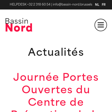
HELPDESK +32 2 318 60 54
|
info@bassin-nord.brussels
NL
FR
Actualités
Journée Portes
Ouvertes du
Centre de