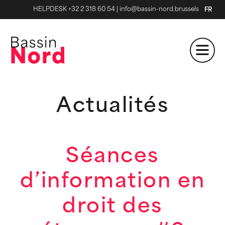
HELPDESK +32 2 318 60 54
|
info@bassin-nord.brussels
FR
Actualités
Séances
d’information en
droit des