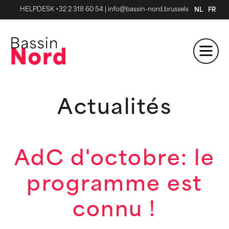
HELPDESK +32 2 318 60 54
|
info@bassin-nord.brussels
NL
FR
Actualités
AdC d'octobre: le
programme est
connu !