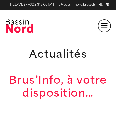
HELPDESK +32 2 318 60 54
|
info@bassin-nord.brussels
NL
FR
Actualités
Brus’Info, à votre
disposition…