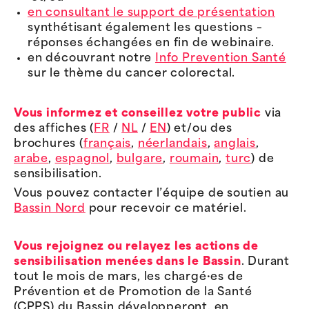
en consultant le support de présentation
synthétisant également les questions –
réponses échangées en fin de webinaire.
en découvrant notre
Info Prevention Santé
sur le thème du cancer colorectal.
Vous informez et conseillez votre public
via
des affiches (
FR
/
NL
/
EN
) et/ou des
brochures (
français
,
néerlandais
,
anglais
,
arabe
,
espagnol
,
bulgare
,
roumain
,
turc
) de
sensibilisation.
Vous pouvez contacter l’équipe de soutien au
Bassin Nord
pour recevoir ce matériel.
Vous rejoignez ou relayez les actions de
sensibilisation menées dans le Bassin
. Durant
tout le mois de mars, les chargé·es de
Prévention et de Promotion de la Santé
(CPPS) du Bassin développeront, en