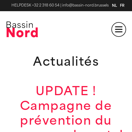
HELPDESK +32 2 318 60 54
|
info@bassin-nord.brussels
NL
FR
Actualités
UPDATE !
Campagne de
prévention du