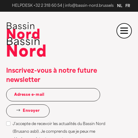
HELPDESK +32 2 318 60 54
|
info@bassin-nord.brussels
NL
FR
Inscrivez-vous à notre future
newsletter
Envoyer
J’accepte de recevoir les actualités du Bassin Nord
(Brusano asbl). Je comprends que je peux me