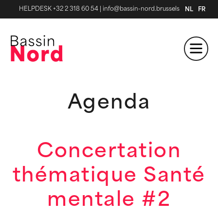
HELPDESK +32 2 318 60 54
|
info@bassin-nord.brussels
NL
FR
Agenda
Concertation
thématique Santé
mentale #2