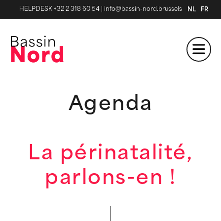
HELPDESK +32 2 318 60 54
|
info@bassin-nord.brussels
NL
FR
Agenda
La périnatalité,
parlons-en !