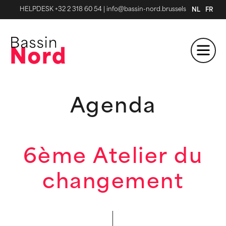
HELPDESK +32 2 318 60 54
|
info@bassin-nord.brussels
NL
FR
Agenda
6ème Atelier du
changement