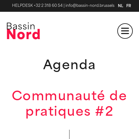
HELPDESK +32 2 318 60 54
|
info@bassin-nord.brussels
NL
FR
Agenda
Communauté de
pratiques #2