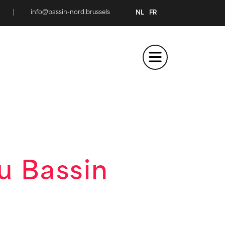
|
info@bassin-nord.brussels
NL
FR
du Bassin