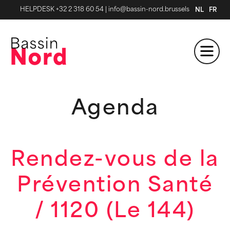
HELPDESK +32 2 318 60 54
|
info@bassin-nord.brussels
NL
FR
Agenda
Rendez-vous de la
Prévention Santé
/ 1120 (Le 144)