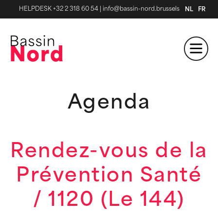
HELPDESK +32 2 318 60 54
|
info@bassin-nord.brussels
NL
FR
Agenda
Rendez-vous de la
Prévention Santé
/ 1120 (Le 144)