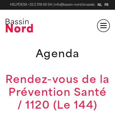
HELPDESK +32 2 318 60 54
|
info@bassin-nord.brussels
NL
FR
Agenda
Rendez-vous de la
Prévention Santé
/ 1120 (Le 144)