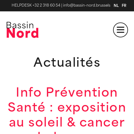
HELPDESK +32 2 318 60 54
|
info@bassin-nord.brussels
NL
FR
Actualités
Info Prévention
Santé : exposition
au soleil & cancer