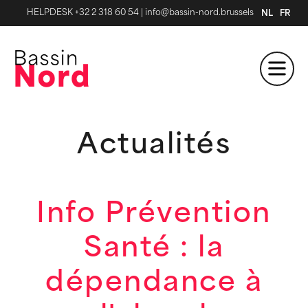
HELPDESK +32 2 318 60 54
|
info@bassin-nord.brussels
NL
FR
Actualités
Info Prévention
Santé : la
dépendance à