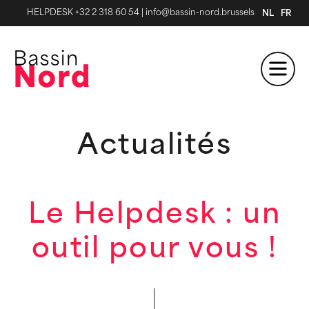
HELPDESK +32 2 318 60 54
|
info@bassin-nord.brussels
NL
FR
Actualités
Le Helpdesk : un
outil pour vous !