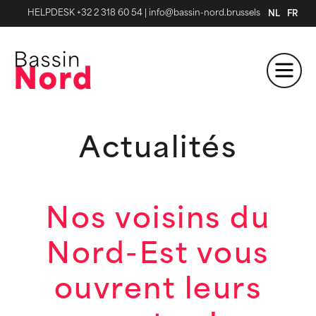
HELPDESK +32 2 318 60 54
|
info@bassin-nord.brussels
NL
FR
Actualités
Nos voisins du
Nord-Est vous
ouvrent leurs