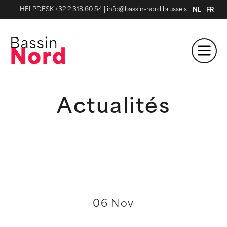
HELPDESK +32 2 318 60 54
|
info@bassin-nord.brussels
NL
FR
Actualités
06 Nov