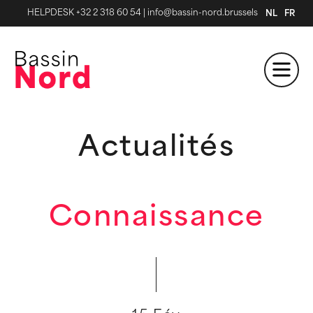
HELPDESK +32 2 318 60 54
|
info@bassin-nord.brussels
NL
FR
Actualités
Connaissance