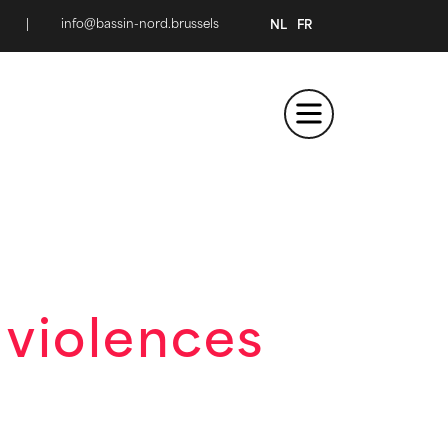
|
info@bassin-nord.brussels
NL
FR
s violences