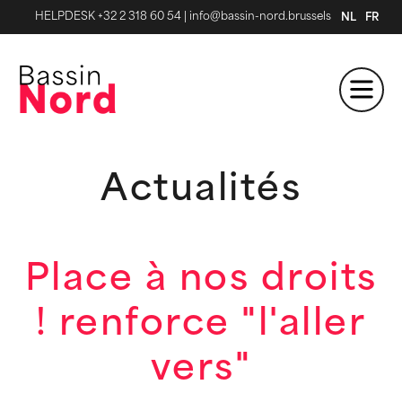
HELPDESK +32 2 318 60 54
|
info@bassin-nord.brussels
NL
FR
Actualités
Place à nos droits
! renforce "l'aller
vers"