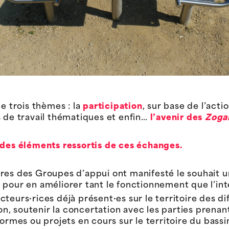
e trois thèmes : la
participation
, sur base de l’acti
 de travail thématiques et enfin…
l’avenir des
Zoga
des éléments ressortis de ces échanges.
bres des Groupes d’appui ont manifesté le souhait 
 pour en améliorer tant le fonctionnement que l’int
teurs·rices déjà présent·es sur le territoire des di
ion, soutenir la concertation avec les parties prenant
formes ou projets en cours sur le territoire du bass