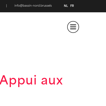
|
info@bassin-nord.brussels
NL
FR
Appui aux