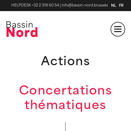
HELPDESK +32 2 318 60 54
|
info@bassin-nord.brussels
NL
FR
Actions
Concertations
thématiques