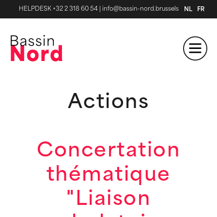
HELPDESK +32 2 318 60 54
|
info@bassin-nord.brussels
NL
FR
Actions
Concertation
thématique
"Liaison