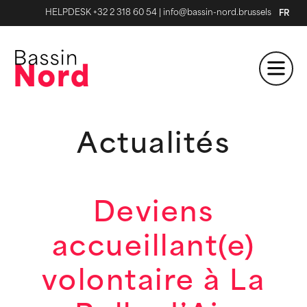
HELPDESK +32 2 318 60 54
|
info@bassin-nord.brussels
FR
Actualités
Deviens
accueillant(e)
volontaire à La