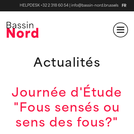
HELPDESK +32 2 318 60 54
|
info@bassin-nord.brussels
FR
Actualités
Journée d'Étude
"Fous sensés ou
sens des fous?"