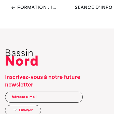
FORMATION : INTRODUCTION À LA RÉDUCTION DES RISQUES LIÉS À L'USAGE DE DROGUES
SEANCE D'INFORMATION LES BONNES PRATI
Inscrivez-vous à notre future
newsletter
Envoyer