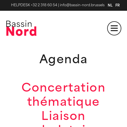
HELPDESK +32 2 318 60 54
|
info@bassin-nord.brussels
NL
FR
Agenda
Concertation
thématique
Liaison