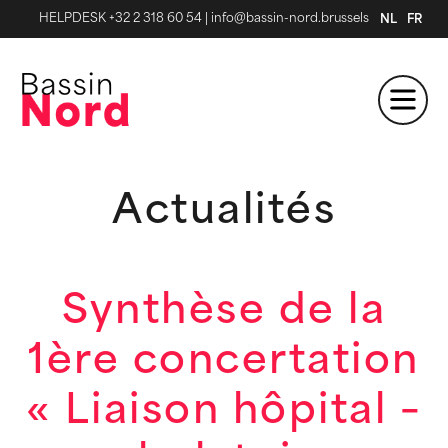
HELPDESK +32 2 318 60 54
|
info@bassin-nord.brussels
NL
FR
Actualités
Synthèse de la
1ère concertation
« Liaison hôpital –